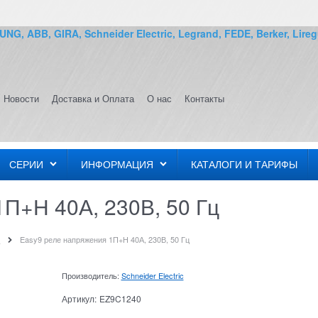
G, ABB, GIRA, Schneider Electric, Legrand, FEDE, Berker, Lireg
Новости
Доставка и Оплата
О нас
Контакты
СЕРИИ
ИНФОРМАЦИЯ
КАТАЛОГИ И ТАРИФЫ
П+Н 40А, 230В, 50 Гц
9
Easy9 реле напряжения 1П+Н 40А, 230В, 50 Гц
Производитель:
Schneider Electric
Артикул:
EZ9C1240