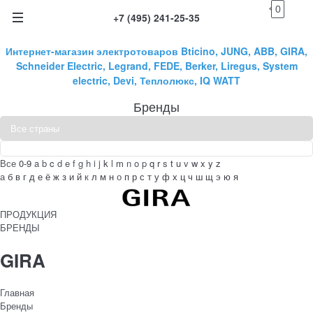
0
+7 (495) 241-25-35
Интернет-магазин электротоваров Bticino, JUNG, ABB, GIRA,
Schneider Electric, Legrand, FEDE, Berker, Liregus, System
electric, Devi, Теплолюкс, IQ WATT
Бренды
Все
0-9
a
b
c
d
e
f
g
h
i
j
k
l
m
n
o
p
q
r
s
t
u
v
w
x
y
z
а
б
в
г
д
е
ё
ж
з
и
й
к
л
м
н
о
п
р
с
т
у
ф
х
ц
ч
ш
щ
э
ю
я
ПРОДУКЦИЯ
БРЕНДЫ
GIRA
Главная
Бренды