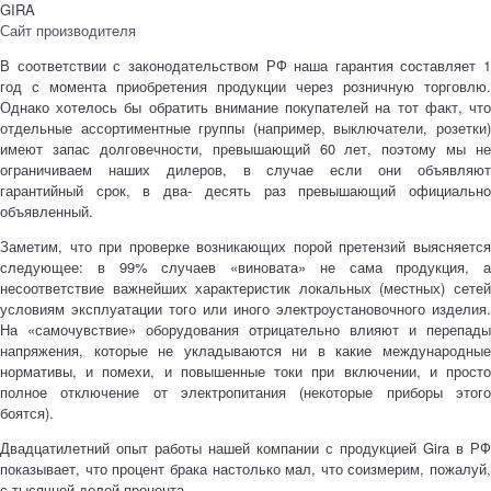
GIRA
Сайт производителя
В соответствии с законодательством РФ наша гарантия составляет 1
год с момента приобретения продукции через розничную торговлю.
Однако хотелось бы обратить внимание покупателей на тот факт, что
отдельные ассортиментные группы (например, выключатели, розетки)
имеют запас долговечности, превышающий 60 лет, поэтому мы не
ограничиваем наших дилеров, в случае если они объявляют
гарантийный срок, в два- десять раз превышающий официально
объявленный.
Заметим, что при проверке возникающих порой претензий выясняется
следующее: в 99% случаев «виновата» не сама продукция, а
несоответствие важнейших характеристик локальных (местных) сетей
условиям эксплуатации того или иного электроустановочного изделия.
На «самочувствие» оборудования отрицательно влияют и перепады
напряжения, которые не укладываются ни в какие международные
нормативы, и помехи, и повышенные токи при включении, и просто
полное отключение от электропитания (некоторые приборы этого
боятся).
Двадцатилетний опыт работы нашей компании с продукцией Gira в РФ
показывает, что процент брака настолько мал, что соизмерим, пожалуй,
с тысячной долей процента.