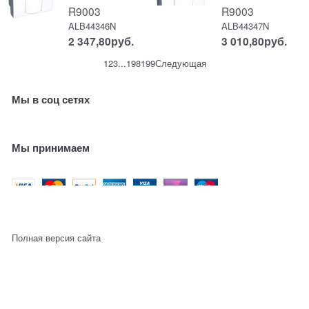
R9003
R9003
ALB44346N
ALB44347N
2 347,80
руб.
3 010,80
руб.
1
2
3
...
198
199
Следующая
Мы в соц сетях
Мы принимаем
Полная версия сайта