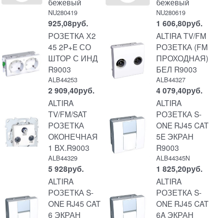
бежевый
бежевый
NU280419
NU280619
925,08
руб.
1 606,80
руб.
РОЗЕТКА Х2
ALTIRA TV/FM
45 2P+E СО
РОЗЕТКА (FM
ШТОР С ИНД
ПРОХОДНАЯ)
R9003
БЕЛ R9003
ALB44253
ALB44327
2 909,40
руб.
4 079,40
руб.
ALTIRA
ALTIRA
TV/FM/SAT
РОЗЕТКА S-
РОЗЕТКА
ONE RJ45 CAT
ОКОНЕЧНАЯ
5E ЭКРАН
1 ВХ.R9003
R9003
ALB44329
ALB44345N
5 928
руб.
1 825,20
руб.
ALTIRA
ALTIRA
РОЗЕТКА S-
РОЗЕТКА S-
ONE RJ45 CAT
ONE RJ45 CAT
6 ЭКРАН
6A ЭКРАН