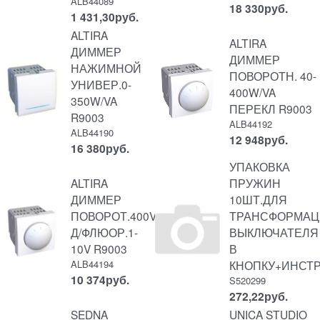
ALB44089
18 330
руб.
1 431,30
руб.
ALTIRA
ALTIRA
ДИММЕР
ДИММЕР
НАЖИМНОЙ
ПОВОРОТН. 40-
УНИВЕР.0-
400W/VA
350W/VA
ПЕРЕКЛ R9003
R9003
ALB44192
ALB44190
12 948
руб.
16 380
руб.
УПАКОВКА
ALTIRA
ПРУЖИН
ДИММЕР
10ШТ.ДЛЯ
ПОВОРОТ.400VA
ТРАНСФОРМА
Д/ФЛЮОР.1-
ВЫКЛЮЧАТЕЛЯ
10V R9003
В
ALB44194
КНОПКУ+ИНСТ
10 374
руб.
S520299
272,22
руб.
SEDNA
UNICA STUDIO