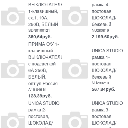
ВЫКЛЮЧАТЕЛЬ
рамка 4-
1-клавишный,
постовая,
сх.1, 10А,
ШОКОЛАД/
250В, БЕЛЫЙ
бежевый
SDN0100121
NU280819
380,64
руб.
2 199,60
руб.
ПРИМА О/У 1-
клавишный
UNICA STUDIO
ВЫКЛЮЧАТЕЛЬ
рамка 1-
с подсветкой
постовая,
6А 250В,
ШОКОЛАД/
БЕЛЫЙ,
бежевый
опт.уп.Россия
NU280219
567,84
руб.
A16-046-B
128,39
руб.
UNICA STUDIO
UNICA STUDIO
рамка 2-
рамка 3-
постовая,
постовая,
ШОКОЛАД/
ШОКОЛАД/