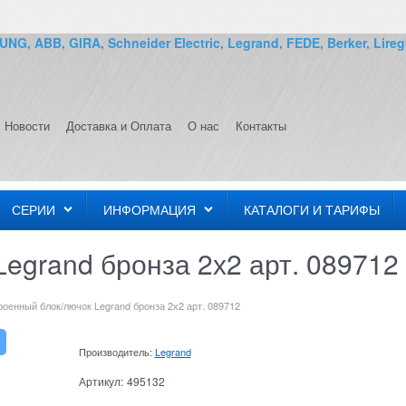
G, ABB, GIRA, Schneider Electric, Legrand, FEDE, Berker, Lireg
Новости
Доставка и Оплата
О нас
Контакты
СЕРИИ
ИНФОРМАЦИЯ
КАТАЛОГИ И ТАРИФЫ
egrand бронза 2х2 арт. 089712
роенный блок/лючок Legrand бронза 2х2 арт. 089712
Производитель:
Legrand
Артикул:
495132